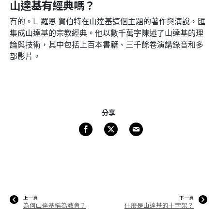
山達基有經典嗎？
有的。L. 羅恩 賀伯特在山達基這個主題的著作與演說，匯
集成山達基的宗教經典。他以數千萬字陳述了山達基的理
論與技術
，其中包括上百本書籍
、三千餘卷演講錄音和多
部影片。
分享
上一頁
下一頁
為何山達基稱為教會？
什麼是山達基的十字架？