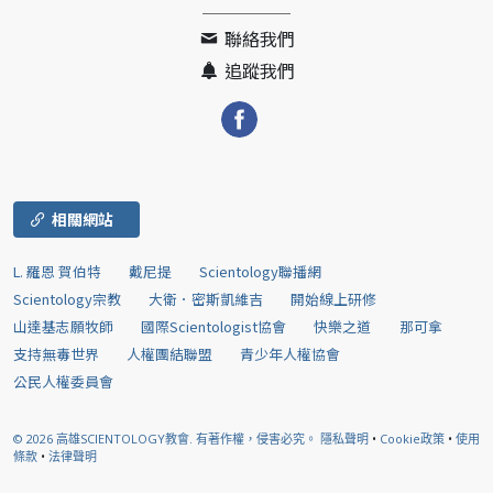
聯絡我們
追蹤我們
相關網站
L. 羅恩 賀伯特
戴尼提
Scientology聯播網
Scientology宗教
大衛．密斯凱維吉
開始線上研修
山達基志願牧師
國際Scientologist協會
快樂之道
那可拿
支持無毒世界
人權團結聯盟
青少年人權協會
公民人權委員會
© 2026
高雄SCIENTOLOGY教會.
有著作權，侵害必究。
隱私聲明
•
Cookie政策
•
使用
條款
•
法律聲明