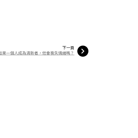
下一頁
如果一個人成為清新者，他會喪失情緒嗎？