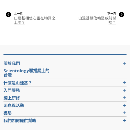
上一頁
下一頁
山達基相信心靈在物質之
山達基相信輪迴或前世
上嗎？
嗎？
關於我們
Scientology聯播網上的
台灣
什麼是山達基？
入門服務
線上研修
消息與活動
書局
我們如何提供幫助