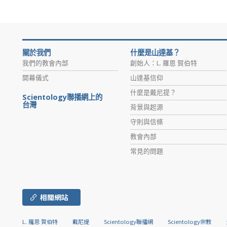
關於我們
什麼是山達基？
我們的教會內部
創始人：L. 羅恩 賀伯特
開幕儀式
山達基信仰
什麼是戴尼提？
Scientology聯播網上的
台灣
背景與起源
守則與信條
教會內部
常見的問題
相關網站
L. 羅恩 賀伯特
戴尼提
Scientology聯播網
Scientology宗教