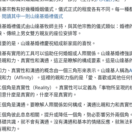
達基宗教有好幾種婚姻儀式，儀式正式的程度各有不同。每一種
。
閱讀其中一則山達基婚禮儀式
達基婚禮儀式由山達基牧師主持，與其他宗教的儀式類似：婚禮
娘、傳統上男女雙方親友的座位安排等。
重要的是，山達基婚禮慶祝組成新家庭的喜悅。
達基有實用的工具可以協助任何婚姻或人際關係。山達基婚禮強
是親和力、真實性和溝通，這正是瞭解的構成要素。這是山達基
和力、真實性和溝通的概念由一個三角形來表示。山達基人稱為
親和力（Affinity）。這裡的親和力指的是「愛、喜歡或其他任
二個角是真實性（Reality）。真實性可以定義為「事物所呈現
同意什麼是真實的，什麼不是真實的。
三個角是溝通。要瞭解人際關係如何構成，溝通比親和力和真實
三個角彼此息息相關，提升或降低一個角，勢必影響另外兩個角
基礎共識，就不會有溝通。沒有溝通和基本的情緒反應，就無法
有親和力。