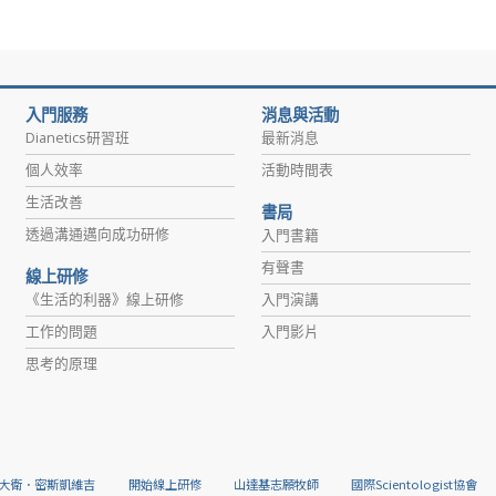
入門服務
消息與活動
Dianetics研習班
最新消息
個人效率
活動時間表
生活改善
書局
透過溝通邁向成功研修
入門書籍
有聲書
線上研修
《生活的利器》線上研修
入門演講
工作的問題
入門影片
思考的原理
大衛．密斯凱維吉
開始線上研修
山達基志願牧師
國際Scientologist協會