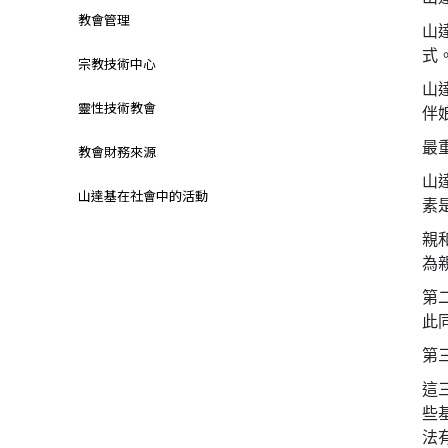
教會管理
山
式
宗教技術中心
山
靈性技術教會
伴
最
教會財務來源
山
山達基在社會中的活動
素
親
為
第
此
第
這
些
法