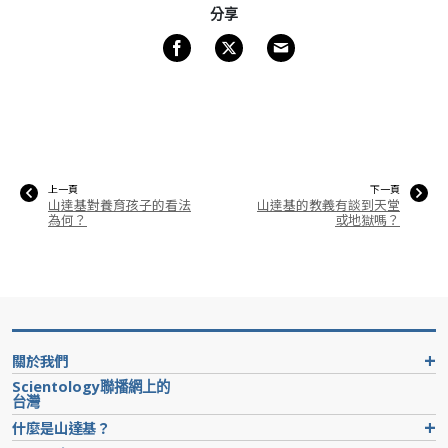
分享
上一頁
下一頁
山達基對養育孩子的看法
山達基的教義有談到天堂
為何？
或地獄嗎？
關於我們
Scientology聯播網上的
台灣
什麼是山達基？