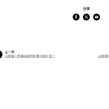
分享
上一頁
山達基人對毒品藥物的看法是什麼？
山達基