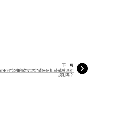
下一頁
有任何特別的飲食規定或任何拒菸或禁酒的
規則嗎？