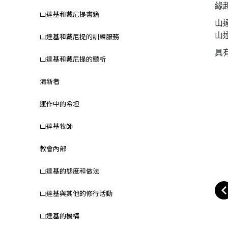
緣
山達基和戴尼提書籍
山
山
山達基和戴尼提的訓練服務
具
山達基和戴尼提的聽析
清新者
運作中的希坦
山達基牧師
教會內部
山達基的態度和做法
山達基與其他的修行活動
山達基的機構