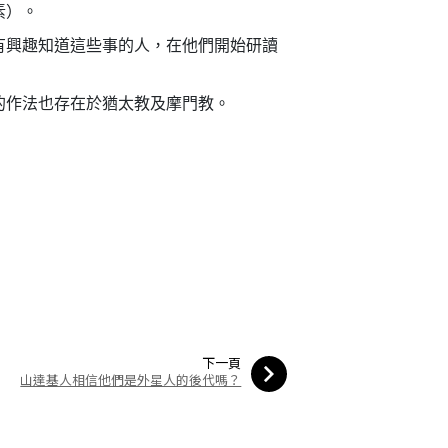
素）。
有興趣知道這些事的人，在他們開始研讀
的作法也存在於猶太教及摩門教。
下一頁
山達基人相信他們是外星人的後代嗎？