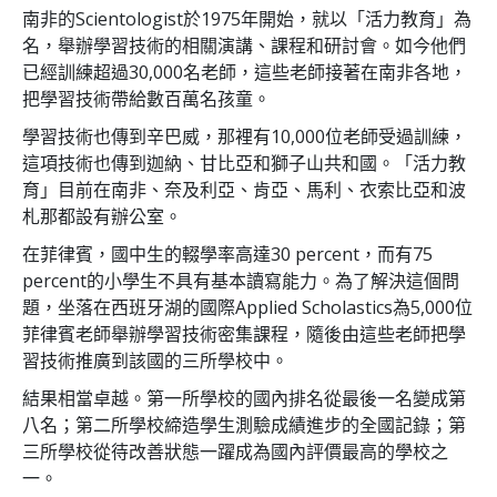
南非的Scientologist於1975年開始，就以「活力教育」為
名，舉辦學習技術的相關演講、課程和研討會。如今他們
已經訓練超過
30,000
名老師，這些老師接著在南非各地，
把學習技術帶給數百萬名孩童。
學習技術也傳到辛巴威，那裡有
10,000
位老師受過訓練，
這項技術也傳到迦納、甘比亞和獅子山共和國。「活力教
育」目前在南非、奈及利亞、肯亞、馬利、衣索比亞和波
札那都設有辦公室。
在菲律賓，國中生的輟學率高達
30 percent
，而有
75
percent
的小學生不具有基本讀寫能力。為了解決這個問
題，坐落在西班牙湖的國際Applied Scholastics為
5,000
位
菲律賓老師舉辦學習技術密集課程，隨後由這些老師把學
習技術推廣到該國的三所學校中。
結果相當卓越。第一所學校的國內排名從最後一名變成第
八名；第二所學校締造學生測驗成績進步的全國記錄；第
三所學校從待改善狀態一躍成為國內評價最高的學校之
一。