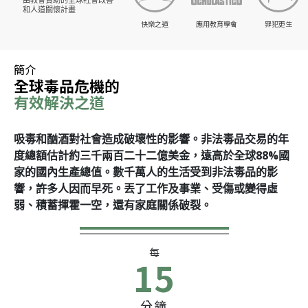
和人道關懷計畫
快樂之道
應用教育學會
罪犯更生
簡介
全球毒品危機的
有效解決之道
吸毒和酗酒對社會造成破壞性的影響。非法毒品交易的年
度總額估計約三千兩百二十二億美金，遠高於全球88%國
家的國內生產總值。數千萬人的生活受到非法毒品的影
響，許多人因而早死。丟了工作及事業、受傷或變得虛
弱、積蓄揮霍一空，還有家庭關係破裂。
每
15
分鐘