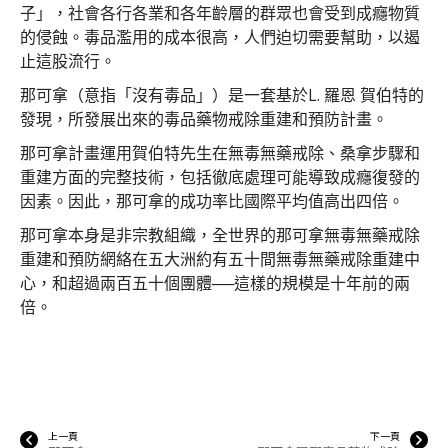
子」，社會各行各業和各年齡層的群眾也會受到成癮物質
的侵蝕。毒品濫用的成本很高，人們迫切需要幫助，以遏
止這股流行。
那可拿（意指「沒有毒品」）是一套基於L. 羅恩 賀伯特的
發現，所發展出來的毒品藥物戒除重建和預防計畫。
那可拿計畫運用賀伯特先生在無毒無藥戒除、桑拿步驟和
重建方面的完整技術，包括徹底處理可能導致成癮復發的
因素。因此，那可拿的成功率比國際平均值高出四倍。
那可拿本身是非宗教組織，全世界的那可拿無毒無藥戒除
重建和預防網絡在五大洲約有五十間無毒無藥戒除重建中
心，和超過兩百五十個團體──這樣的規模是十年前的兩
倍。
上一頁
下一頁