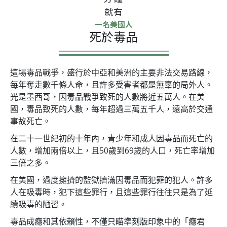
就有
一名美國人
死於毒品
這場毒品戰爭，盛行於中亞和美洲的主要非法交易路線，
每年奪走數千條人命，且許多受害者都是無辜的局外人。
光是墨西哥，因毒品戰爭致死的人數將近五萬人。在美
國，毒品致死的人數，每年超過三萬五千人，遠高於交通
事故死亡。
在二十一世紀初的十年內，青少年和成人因毒品而死亡的
人數，增加兩倍以上，且50歲到69歲的人口，死亡率增加
三倍之多。
在美國，過度擁擠的監獄擠滿因毒品而犯罪的犯人。許多
人在吸毒時，犯下這些罪行，且這些罪行往往只是為了延
續吸毒的陋習。
毒品成癮和其依賴性，不僅只瞄準刻版印象中的「癮君