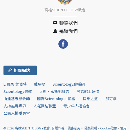
高雄SCIENTOLOGY教會
聯絡我們
追蹤我們
相關網站
L. 羅恩 賀伯特
戴尼提
Scientology聯播網
Scientology宗教
大衛．密斯凱維吉
開始線上研修
山達基志願牧師
國際Scientologist協會
快樂之道
那可拿
支持無毒世界
人權團結聯盟
青少年人權協會
公民人權委員會
© 2026
高雄SCIENTOLOGY教會.
有著作權，侵害必究。
隱私聲明
•
Cookie政策
•
使用