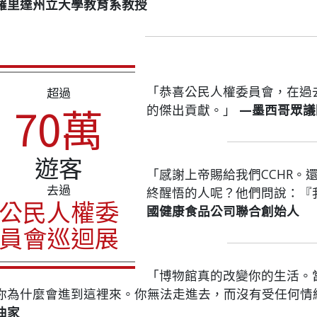
羅里達州立大學教育系教授
「恭喜公民人權委員會，在過
超過
70萬
的傑出貢獻。」
—墨西哥眾議
遊客
「感謝上帝賜給我們CCHR。
去過
終醒悟的人呢？他們問說：『
公民人權委
國健康食品公司聯合創始人
員會巡迴展
「博物館真的改變你的生活。
你為什麼會進到這裡來。你無法走進去，而沒有受任何情
曲家