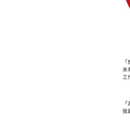
「
未
工
「
我