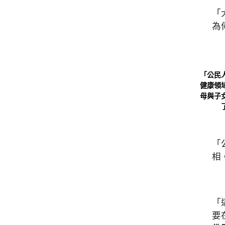
「
為
「公民
健康領
母與子
「
相
「
要