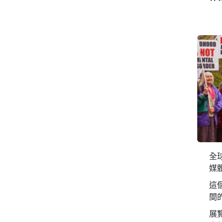
全
媒
這
間
展