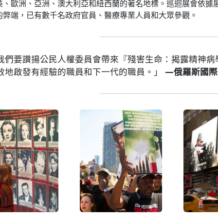
美、歐洲、亞洲、澳大利亞和紐西蘭的著名地標。巡迴展會依據
的弊端，已有數千名政府官員、醫療專業人員和大眾參觀。
我們要讚揚公民人權委員會帶來『殘害生命：揭露精神病
效地啟發有經驗的職員和下一代的職員。」
—俄羅斯國際