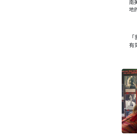
南
地
「
有