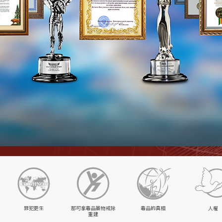
罪犯更生
那可拿毒品藥物戒除
毒品的真相
人權
重建