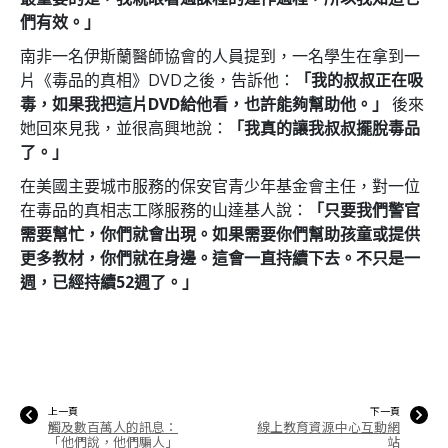
們有效。」
南非一名伊斯蘭醫師協會的人員提到，一名學生在拿到一
片《毒品的真相》DVD 之後，告訴他：
「我的叔叔正在吸
毒，如果我把這片DVD給他看，也許能夠幫助他。」
後來
她回來見我，並很高興地說：
「我真的讓我叔叔擺脫毒品
了。」
在美國主要城市服務的保安官青少年基金會主任，對一位
在毒品的真相志工隊服務的山達基人說：
「只要我們警官
需要幫忙，你們就會出現。如果需要你們幫助孩童或提供
更多教材，你們就在身邊。這會一直持續下去。不只是一
週，已經持續52週了。」
上一頁
下一頁
觸及數百萬人的訊息：
線上教育資源中心互動網
「他們說，他們騙人」
站