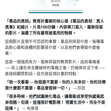
溝通獎
傑出獎
「毒品的真相」教育計畫案的核心是
《毒品的真相：真人
真事》紀錄片，片長100分鐘，內容單刀直入、毫無保留
的影片，涵蓋了所有最常被濫用的物質。
這個影片呈現不可否認的事實：毒品到底是什麼，每種毒
品對心靈和身體的影響是什麼，以及他們會導致什麼後
果。
這是一個強而有力、毫無保留的教育影片，由前毒癮者
── 染上讓生命支離破碎的毒癮之後，仍僥倖存活下來 ──
直接與觀眾對話，這也是這項計畫的特點：
「吸一次看看──你是誰不重要，你的人有多好、你的目標
是什麼都不重要，毒品會毀掉一切。」
—莎菈
「很多時候，他們試圖美化毒品，讓毒販或享受快感看起
來很酷。但是，這僅限於電影裡！ 現實生活中，完全不是
這樣。」
— 布萊恩