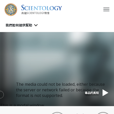
高雄SCIENTOLOGY教會
我們如何提供幫助
The media could not be loaded, either because
the server or network failed or because the
毒品的真相
format is not supported.
This is a modal window.