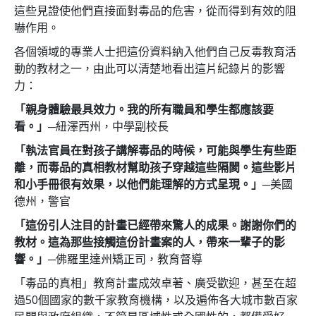
這些見證使他們直接面對毒品的危害，從而得到有效的阻
嚇作用。
各個領域的專業人士把這份資料納入他們自己反毒教育活
動的教材之一，由此可以清楚地看出這片紀錄片的影響
力：
「親身體驗最具效力。我的所有職員和學生都應該要
看。」
─紐澤西州，中學副校長
「執法官員在對孩子講解毒品的時候，可能與學生有些距
離，而毒品的真相教材幫助孩子穿越這些隔閡。這些影片
和小手冊很有效果，以他們能理解的方式呈現。」
─美國
德州，警官
「這份引人注目的計畫已經帶來驚人的成果。謝謝你們的
教材。這為那些接觸這份計畫案的人，帶來一輩子的影
響。」
─佛羅里達州矯正司，教育督導
「毒品的真相」教育計畫成效卓著、廣受歡迎，甚至在超
過50個國家的數千家教育機構，以及遍佈各大城市數百家