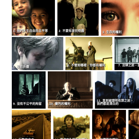
1. 我們天生自由而且平等
2. 不要有差別待遇
3. 生存的權利
6. 不管到哪裡，你都有權利
7. 法律之前
5. 沒有折磨
11. 直到被證明有罪之前，
9. 沒有不公平的拘留
10. 審判的權利
我們都是清白的