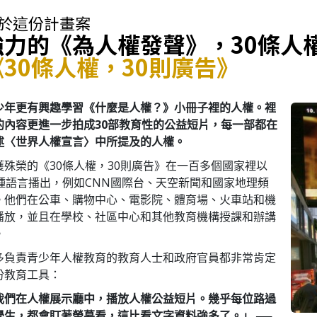
於這份計畫案
強力的《為人權發聲》，30條人
《30條人權，30則廣告》
少年更有興趣學習《什麼是人權？》小冊子裡的人權。裡
的內容更進一步拍成30部教育性的公益短片，每一部都在
述〈世界人權宣言〉中所提及的人權。
獲殊榮的《30條人權，30則廣告》在一百多個國家裡以
7種語言播出，例如CNN國際台、天空新聞和國家地理頻
。他們在公車、購物中心、電影院、體育場、火車站和機
播放，並且在學校、社區中心和其他教育機構授課和辦講
。
多負責青少年人權教育的教育人士和政府官員都非常肯定
份教育工具：
我們在人權展示廳中，播放人權公益短片。幾乎每位路過
學生，都會盯著螢幕看，這比看文字資料強多了。」
──