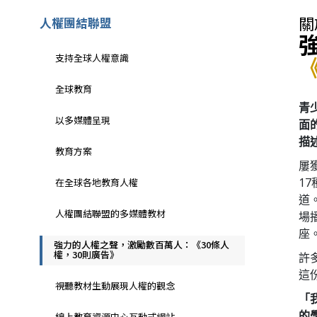
關
人權團結聯盟
支持全球人權意識
全球教育
青
以多媒體呈現
面
描
教育方案
屢
1
在全球各地教育人權
道
人權團結聯盟的多媒體教材
場
座
強力的人權之聲，激勵數百萬人：《30條人
權，30則廣告》
許
這
視聽教材生動展現人權的觀念
「
的
線上教育資源中心互動式網站