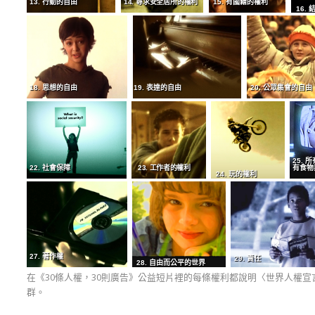
13. 行動的自由
14. 尋求安全居所的權利
15. 有國籍的權利
16.
18. 思想的自由
19. 表達的自由
20. 公眾集會的自由
25. 
22. 社會保障
23. 工作者的權利
有食物
24. 玩的權利
27. 著作權
29. 責任
28. 自由而公平的世界
在《30條人權，30則廣告》公益短片裡的每條權利都說明〈世界人權
群。