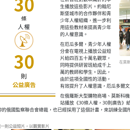
30
生播放這些影片。約翰尼
斯堡城市的合作夥伴和青
條
少年人權組織，進一步利
人權
用這些教材來提高青少年
的人權意識。
在厄瓜多爾，青少年人權
分會在電視上播放公益短
30
片給四百五十萬名觀眾，
在莫斯
同時提供研習班給成千上
萬的教師和學生。因此，
則
由於這項全國性的活動，
公益廣告
有效提升了人權意識，厄瓜多爾文
在俄羅斯大型購物商場、莫斯科機
站播放《30條人權，30則廣告
抑的俄國監察聯合會總裁，也已經採用了這個計畫，來訓練全國
選一則公益短片，以觀賞影片