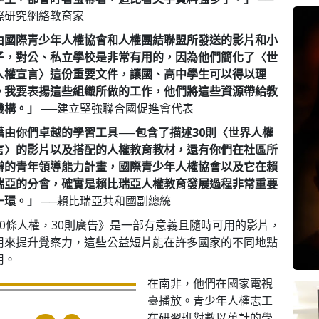
際研究網絡教育家
由國際青少年人權協會和人權團結聯盟所發送的影片和小
子，對公、私立學校是非常有用的，因為他們簡化了〈世
人權宣言〉這份重要文件，讓國、高中學生可以得以理
。我要表揚這些組織所做的工作，他們將這些資源帶給教
機構。」
──建立堅強聯合國促進會代表
藉由你們卓越的學習工具 ── 包含了描述30則〈世界人權
言〉的影片以及搭配的人權教育教材，還有你們在社區所
辦的青年領導能力計畫，國際青少年人權協會以及它在賴
瑞亞的分會，確實是賴比瑞亞人權教育發展過程非常重要
一環。」
──賴比瑞亞共和國副總統
30條人權，30則廣告》是一部有意義且隨時可用的影片，
用來提升覺察力，這些公益短片能在許多國家的不同地點
用。
在南非，他們在國家電視
臺播放。青少年人權志工
在研習班對數以萬計的學