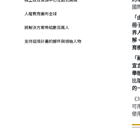
國
人權教育遍布全球
「
冊
將解決方案帶給數百萬人
界
解
支持這項計畫的夥伴與領袖人物
育
「
宣
舉
比
的
《
可
使