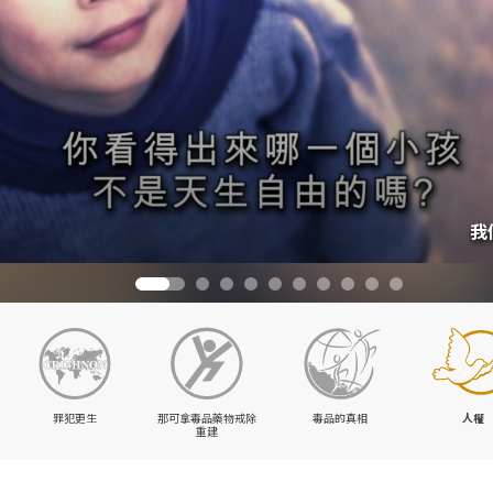
我
罪犯更生
那可拿毒品藥物戒除
毒品的真相
人權
重建