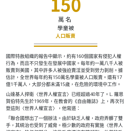
150
萬名
學童被
人口販賣
國際特赦組織的報告中顯示，約有160個國家有侵犯人權
行為，而且不只發生在發展中國家。每年約一萬八千人被
販賣到美國，其中許多人被強迫賣淫並受到勞力剝削。據
估計，全世界每年約有150萬名學童被人口販賣。還有17
億1千萬人，大部分都未滿15歲，在危險的環境中工作。
山達基人捍衛〈世界人權宣言〉已經超過40年了。
L. 羅恩
賀伯特先生於1969年，在教會的《自由雜誌》上，再次刊
登這則〈世界人權宣言〉，他寫道：
「聯合國想出了一個辦法。由於缺乏人權，政府弄髒了雙
手，其統治也受到了威脅。極少數的政府有實施〈世界人