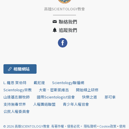
高雄SCIENTOLOGY教會
聯絡我們
追蹤我們
相關網站
L. 羅恩 賀伯特
戴尼提
Scientology聯播網
Scientology宗教
大衛．密斯凱維吉
開始線上研修
山達基志願牧師
國際Scientologist協會
快樂之道
那可拿
支持無毒世界
人權團結聯盟
青少年人權協會
公民人權委員會
© 2026
高雄SCIENTOLOGY教會.
有著作權，侵害必究。
隱私聲明
•
Cookie政策
•
使用