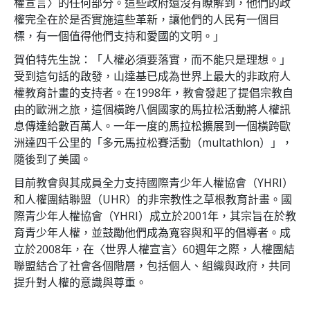
權宣言〉的任何部分。這些政府還沒有瞭解到，他們的政
權完全在於是否實施這些革新，讓他們的人民有一個目
標，有一個值得他們支持和愛國的文明。」
賀伯特先生說：「人權必須要落實，而不能只是理想。」
受到這句話的啟發，山達基已成為世界上最大的非政府人
權教育計畫的支持者。在1998年，教會發起了提倡宗教自
由的歐洲之旅，這個橫跨八個國家的馬拉松活動將人權訊
息傳達給數百萬人。一年一度的馬拉松擴展到一個橫跨歐
洲達四千公里的「多元馬拉松賽活動（multathlon）」，
隨後到了美國。
目前教會與其成員全力支持國際青少年人權協會（YHRI）
和人權團結聯盟（UHR）的非宗教性之草根教育計畫。國
際青少年人權協會（YHRI）成立於2001年，其宗旨在於教
育青少年人權，並鼓勵他們成為寬容與和平的倡導者。成
立於2008年，在〈世界人權宣言〉60週年之際，人權團結
聯盟結合了社會各個階層，包括個人、組織與政府，共同
提升對人權的意識與尊重。