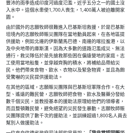
豐沛的雨季造成印度河過度氾濫，近乎五分之一的國土沒
入水中。這個水患使1,700人喪生，1,400萬人被迫離開家
園。
由於國外的志願牧師很難進入巴基斯坦救援，於是巴基斯
坦境內的志願牧師賑災團隊在當地動員起來，在各地區提
供援助，例如北邊的伊斯蘭馬巴德、南邊的喀拉蚩港，以
及中央地帶的庫斯漢。因為大多數的道路氾濫成災、無法
通行，救災隊伍於是先搶救那些困在偏遠營地的家庭。志
工使用當地船隻，並穿越齊胸的積水，將補給品帶給災
民。他們帶來食物、飲水、衣物以及緊急物資，並且為飽
受驚嚇的災民提供援助法。
在其他的區域，志願賑災團隊與巴基斯坦軍隊合作。在大
型、遙遠的難民營，志願牧師把食物、飲水及醫藥分發給
數千個災民，並教授基本的援助法原理給他們的領導者，
而且整頓難民營，避免絕望的災民發生暴動。志願牧師賑
災團隊提供了數千次的援助法，並訓練超過1,800名人員去
幫別人做援助法。
一位來自信德省政府司法部的官員說：
「我非常認同賑災